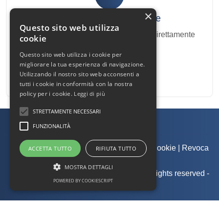
×
Newsletter Immobiliare
Questo sito web utilizza
Ricevi le nostre proposte immobiliari direttamente
cookie
nella tua email!
Questo sito web utilizza i cookie per
migliorare la tua esperienza di navigazione.
Utilizzando il nostro sito web acconsenti a
tutti i cookie in conformità con la nostra
policy per i cookie.
Leggi di più
STRETTAMENTE NECESSARI
FUNZIONALITÀ
Admin
|
Informativa Privacy
|
Informativa Cookie
|
Revoca
ACCETTA TUTTO
RIFIUTA TUTTO
Consensi
MOSTRA DETTAGLI
© Copyright 2026 - Aste RE Treviso - All Rights reserved -
POWERED BY COOKIESCRIPT
Part. IVA 01096100258
.